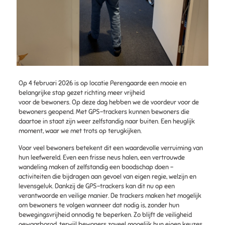
Op 4 februari 2026 is op locatie Perengaarde een mooie en
belangrijke stap gezet richting meer vrijheid
voor de bewoners. Op deze dag hebben we de voordeur voor de
bewoners geopend. Met GPS-trackers kunnen bewoners die
daartoe in staat zijn weer zelfstandig naar buiten. Een heuglijk
moment, waar we met trots op terugkijken.
Voor veel bewoners betekent dit een waardevolle verruiming van
hun leefwereld. Even een frisse neus halen, een vertrouwde
wandeling maken of zelfstandig een boodschap doen –
activiteiten die bijdragen aan gevoel van eigen regie, welzijn en
levensgeluk. Dankzij de GPS-trackers kan dit nu op een
verantwoorde en veilige manier. De trackers maken het mogelijk
om bewoners te volgen wanneer dat nodig is, zonder hun
bewegingsvrijheid onnodig te beperken. Zo blijft de veiligheid
gewaarborgd, terwijl bewoners zoveel mogelijk hun eigen keuzes