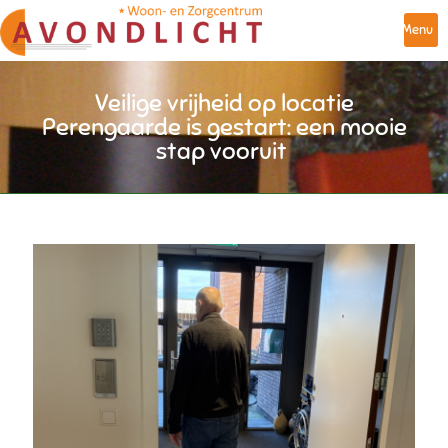
Menu
Veilige vrijheid op locatie
Perengaarde is gestart: een mooie
stap vooruit