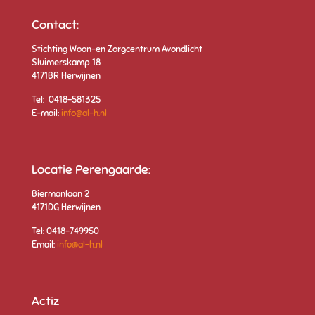
Contact:
Stichting Woon-en Zorgcentrum Avondlicht
Sluimerskamp 18
4171BR Herwijnen
Tel: 0418-581325
E-mail:
info@al-h.nl
Locatie Perengaarde:
Biermanlaan 2
4171DG Herwijnen
Tel: 0418-749950
Email:
info@al-h.nl
Actiz