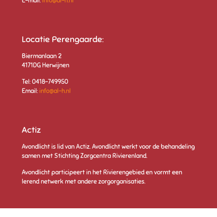
E-mail:
info@al-h.nl
Locatie Perengaarde:
Biermanlaan 2
4171DG Herwijnen
Tel: 0418-749950
Email:
info@al-h.nl
Actiz
Avondlicht is lid van Actiz.
Avondlicht werkt voor de behandeling
samen met Stichting Zorgcentra Rivierenlan
d.
Avondlicht participeert in het Rivierengebied en vormt een
lerend netwerk met andere zorgorganisaties.