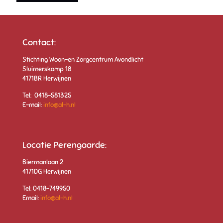
Contact:
Stichting Woon-en Zorgcentrum Avondlicht
Sluimerskamp 18
4171BR Herwijnen
Tel: 0418-581325
E-mail:
info@al-h.nl
Locatie Perengaarde:
Biermanlaan 2
4171DG Herwijnen
Tel: 0418-749950
Email:
info@al-h.nl